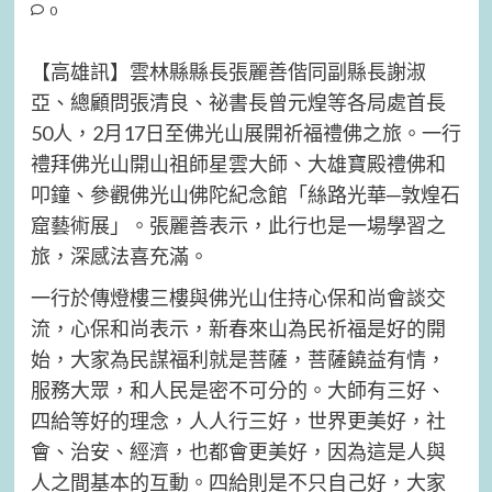
0
【高雄訊】雲林縣縣長張麗善偕同副縣長謝淑
亞、總顧問張清良、祕書長曾元煌等各局處首長
50人，2月17日至佛光山展開祈福禮佛之旅。一行
禮拜佛光山開山祖師星雲大師、大雄寶殿禮佛和
叩鐘、參觀佛光山佛陀紀念館「絲路光華─敦煌石
窟藝術展」。張麗善表示，此行也是一場學習之
旅，深感法喜充滿。
一行於傳燈樓三樓與佛光山住持心保和尚會談交
流，心保和尚表示，新春來山為民祈福是好的開
始，大家為民謀福利就是菩薩，菩薩饒益有情，
服務大眾，和人民是密不可分的。大師有三好、
四給等好的理念，人人行三好，世界更美好，社
會、治安、經濟，也都會更美好，因為這是人與
人之間基本的互動。四給則是不只自己好，大家