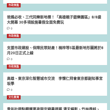
市政焦點
爸媽必收、三代同樂新地標！「高雄親子遊樂園區」8/8盛
大開幕 30多項設施暑假全面免費玩
0
市政焦點
支援市政建設、保障民眾財產！楠梓等5區最新地形圖將於8
月20日正式上線
0
市政焦點
高雄、東京深化智慧城市交流 李懷仁拜會東京都副知事宮
坂學
0
文化教育
青年壯遊點精選夏夜限定避暑提案 漫天蝠影、竹林尋蛙、