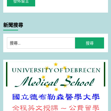
新聞搜尋
搜
尋
關
鍵
字: