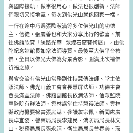
與國際接軌，做事很用心，做法也很創新，法師
們親切又接地氣，每次到佛光山就像回家一樣。
一行在途中巧遇張歐淑滿等多位佛光山的功德
主、信徒，張麗善也和大家分享此行的歡喜。前
往佛館欣賞「絲路光華─敦煌石窟藝術展」，由佛
陀紀念館館長如常法師導覽。最後至大佛平台禮
佛，全員以佛光大佛為背景合影，圓滿此次禮佛
祈福之旅。
與會交流有佛光山常務副住持慧傳法師、堂主依
照法師、佛光山義工會會長慧屏法師、功德主會
會長滿益法師、佛館副館長依潤法師、信眾監院
室監院有群法師、雲林講堂住持慧得法師。雲林
縣政府機要祕書張庭魁、參議詹宗佩、新聞處處
長卓宜姿、警察局局長李建民、消防局局長林文
山、稅務局局長張永靖、衛生局局長曾春美、環