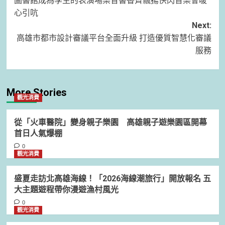
圖書館成為學生的表演場樂音書香齊飄揚快閃音樂會暖
navigation
心引吭
Next:
高雄市都市設計審議平台全面升級 打造優質智慧化審議
服務
More Stories
觀光消費
從「火車醫院」變身親子樂園 高雄親子遊樂園區開幕
首日人氣爆棚
0
觀光消費
盛夏走訪北高雄海線！「2026海線潮旅行」開放報名 五
大主題遊程帶你漫遊漁村風光
0
觀光消費