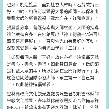
也好，創造雙贏。面對社會大眾時，若能秉持三
好、四給，相信可以獲得大眾的認同。心保和尚
致贈大師的新春祝福「雲水自在‧祥和歡喜」。
張麗善分享，曾經有幸與大師會面，大師的指導
讓他獲益良多。在佛館展出「神工傳藝─北港百年
藝鎮巡迴特展」，一直與佛光山有良好的互動，
深刻感受到，要向佛光山學習「三好」。
「如果每個人將『三好』放在心裡，這樣每天就
是善心、善念、善行，如此身口意合一，做的都
是利益大眾的事，所以說身在公門好修行。」張
麗善也期勉團隊學習大師，眾生第一，自己第
二，以此精神造福鄉親。
雲林縣政府文化觀光處處長陳璧君說明雲林縣的
宗教文化成果，去年與佛館簽署交流合作備忘錄
(MOU)，希望未來有更密切互動。佛光山、佛館