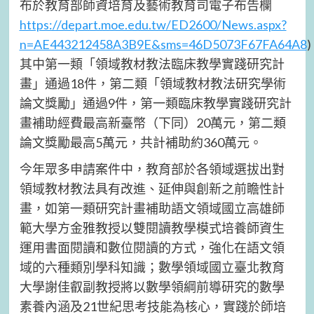
布於教育部師資培育及藝術教育司電子布告欄
https://depart.moe.edu.tw/ED2600/News.aspx?
n=AE443212458A3B9E&sms=46D5073F67FA64A8
其中第一類「領域教材教法臨床教學實踐研究計
畫」通過18件，第二類「領域教材教法研究學術
論文獎勵」通過9件，第一類臨床教學實踐研究計
畫補助經費最高新臺幣（下同）20萬元，第二類
論文獎勵最高5萬元，共計補助約360萬元。
今年眾多申請案件中，教育部於各領域選拔出對
領域教材教法具有改進、延伸與創新之前瞻性計
畫，如第一類研究計畫補助語文領域國立高雄師
範大學方金雅教授以雙閱讀教學模式培養師資生
運用書面閱讀和數位閱讀的方式，強化在語文領
域的六種類別學科知識；數學領域國立臺北教育
大學謝佳叡副教授將以數學領綱前導研究的數學
素養內涵及21世紀思考技能為核心，實踐於師培