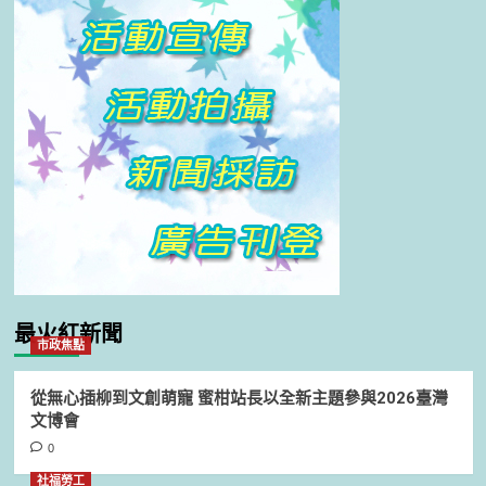
最火紅新聞
市政焦點
從無心插柳到文創萌寵 蜜柑站長以全新主題參與2026臺灣
文博會
0
社福勞工