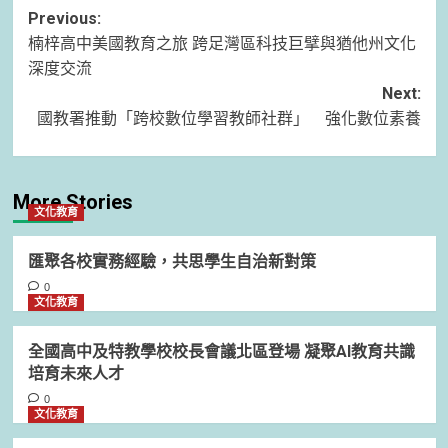
Post
Previous:
楠梓高中美國教育之旅 跨足灣區科技巨擘與猶他州文化
navigation
深度交流
Next:
國教署推動「跨校數位學習教師社群」 強化數位素養
More Stories
文化教育
匯聚各校實務經驗，共思學生自治新對策
0
文化教育
全國高中及特教學校校長會議北區登場 凝聚AI教育共識
培育未來人才
0
文化教育