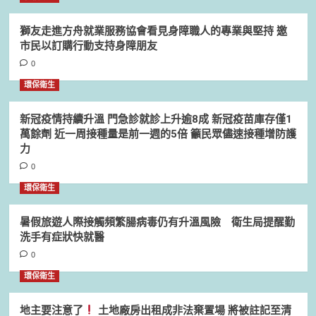
獅友走進方舟就業服務協會看見身障職人的專業與堅持 邀
市民以訂購行動支持身障朋友
0
環保衛生
新冠疫情持續升溫 門急診就診上升逾8成 新冠疫苗庫存僅1
萬餘劑 近一周接種量是前一週的5倍 籲民眾儘速接種增防護
力
0
環保衛生
暑假旅遊人際接觸頻繁腸病毒仍有升溫風險 衛生局提醒勤
洗手有症狀快就醫
0
環保衛生
地主要注意了
土地廠房出租成非法棄置場 將被註記至清