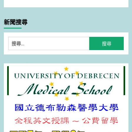
新聞搜尋
搜
尋
關
鍵
字: