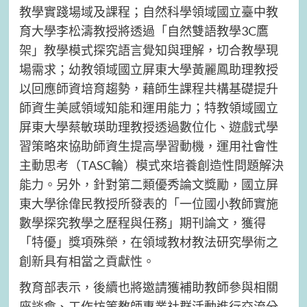
教學實踐場域及課程；自然科學領域國立臺中教
育大學李松濤教授將透過「自然雙語教學3C鷹
架」教學模式探究語言覺知與理解，切合教學現
場需求；幼教領域國立屏東大學黃麗鳳助理教授
以回應師資培育趨勢，藉師生課程共構基礎提升
師資生美感領域知能和運用能力；特教領域國立
屏東大學蔡敏瑛助理教授透過數位化、遊戲式學
習策略來協助師資生提高學習動機，運用社會性
主動思考（TASC輪）模式來培養創造性問題解決
能力。另外，針對第二類優秀論文獎勵，國立屏
東大學徐偉民教授所發表的「一位國小教師實施
數學探究教學之歷程與任務」期刊論文，獲得
「特優」獎項殊榮，在領域教材教法研究學術之
創新具有相當之貢獻性。
教育部表示，後續也將邀請獲補助教師參與相關
座談會、工作坊等教師專業社群活動進行交流分