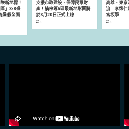
同樂新地標！
支援市政建設、保障民眾財
高雄、東京
區」8/8盛
產！楠梓等5區最新地形圖將
流 李懷仁
設施暑假全面
於8月20日正式上線
宮坂學
0
0