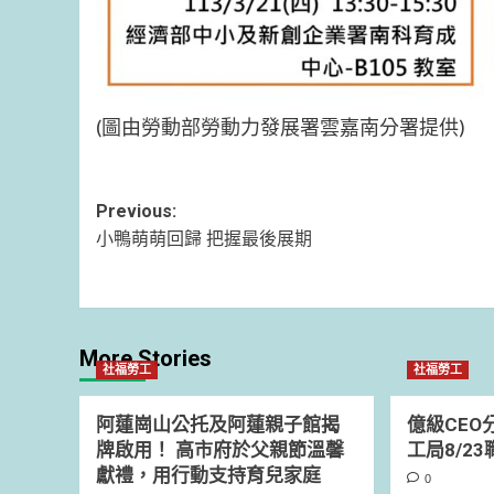
(圖由勞動部勞動力發展署雲嘉南分署提供)
Post
Previous:
小鴨萌萌回歸 把握最後展期
navigation
More Stories
社福勞工
社福勞工
阿蓮崗山公托及阿蓮親子館揭
億級CEO
牌啟用！ 高市府於父親節溫馨
工局8/2
獻禮，用行動支持育兒家庭
0