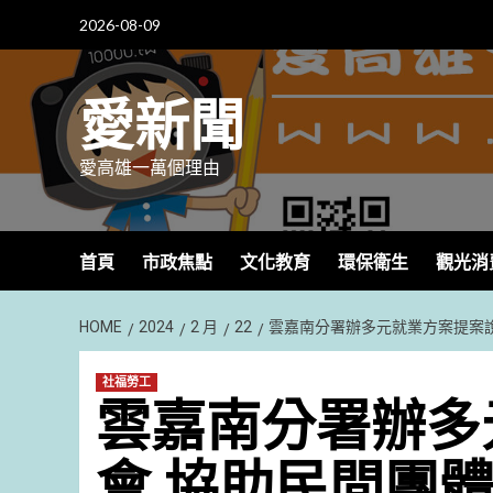
Skip
2026-08-09
to
content
愛新聞
愛高雄一萬個理由
首頁
市政焦點
文化教育
環保衛生
觀光消
HOME
2024
2 月
22
雲嘉南分署辦多元就業方案提案
社福勞工
雲嘉南分署辦多
會 協助民間團