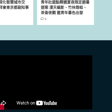
深化智慧城市交
青年壯遊點精選夏夜限定避暑
拜會東京都副知事
提案 漫天蝠影、竹林尋蛙、
茶香夜觀 邀青年暮色出發
0