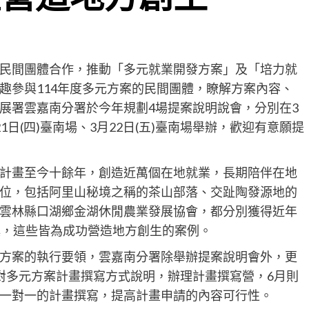
民間團體合作，推動「多元就業開發方案」及「培力就
趣參與114年度多元方案的民間團體，瞭解方案內容、
展署雲嘉南分署於今年規劃4場提案說明說會，分別在3
月21日(四)臺南場、3月22日(五)臺南場舉辦，歡迎有意願提
計畫至今十餘年，創造近萬個在地就業，長期陪伴在地
位，包括阿里山秘境之稱的茶山部落、交趾陶發源地的
雲林縣口湖鄉金湖休閒農業發展協會，都分別獲得近年
獎，這些皆為成功營造地方創生的案例。
方案的執行要領，雲嘉南分署除舉辦提案說明會外，更
對多元方案計畫撰寫方式說明，辦理計畫撰寫營，6月則
一對一的計畫撰寫，提高計畫申請的內容可行性。