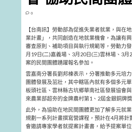
0
【台南訊】勞動部為促進失業者就業，與在地
業計畫」，共同創造在地就業機會，為讓有興
審查原則、補助項目與執行規範等，勞動力發
月19日(二)嘉義場、3月20日(三)雲林場、3
案的民間團體踴躍報名參加。
雲嘉南分署長劉邦棟表示，分署推動多元培力
團體發展及茁壯，其中轄區內就有多個多元單
板頭社區、雲林縣古坑鄉華南社區發展協會與
來農業部超夯的金牌農村第1、2屆金銀銅牌
此外，為協助在地民間團體更加了解多元就業
規劃一系列計畫撰寫營課程，預計在4月將針
會邀請專家學者就提案計畫書，給予提案單位