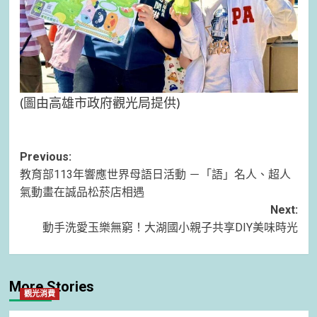
(圖由高雄市政府觀光局提供)
Post
Previous:
教育部113年響應世界母語日活動 －「語」名人、超人
navigation
氣動畫在誠品松菸店相遇
Next:
動手洗愛玉樂無窮！大湖國小親子共享DIY美味時光
More Stories
觀光消費