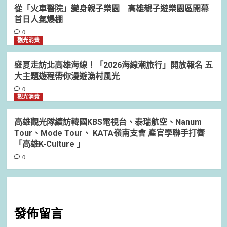
從「火車醫院」變身親子樂園 高雄親子遊樂園區開幕
首日人氣爆棚
0
觀光消費
盛夏走訪北高雄海線！「2026海線潮旅行」開放報名 五
大主題遊程帶你漫遊漁村風光
0
觀光消費
高雄觀光隊續訪韓國KBS電視台、泰瑞航空、Nanum
Tour、Mode Tour、 KATA嶺南支會 產官學聯手打響
「高雄K-Culture 」
0
發佈留言