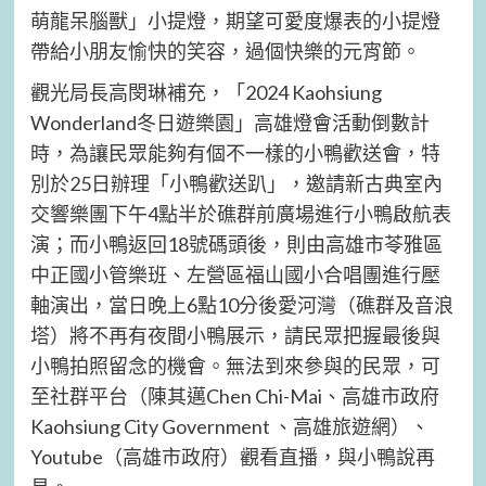
萌龍呆腦獸」小提燈，期望可愛度爆表的小提燈
帶給小朋友愉快的笑容，過個快樂的元宵節。
觀光局長高閔琳補充，「2024 Kaohsiung
Wonderland冬日遊樂園」高雄燈會活動倒數計
時，為讓民眾能夠有個不一樣的小鴨歡送會，特
別於25日辦理「小鴨歡送趴」，邀請新古典室內
交響樂團下午4點半於礁群前廣場進行小鴨啟航表
演；而小鴨返回18號碼頭後，則由高雄市苓雅區
中正國小管樂班、左營區福山國小合唱團進行壓
軸演出，當日晚上6點10分後愛河灣（礁群及音浪
塔）將不再有夜間小鴨展示，請民眾把握最後與
小鴨拍照留念的機會。無法到來參與的民眾，可
至社群平台（陳其邁Chen Chi-Mai、高雄市政府
Kaohsiung City Government 、高雄旅遊網）、
Youtube（高雄市政府）觀看直播，與小鴨說再