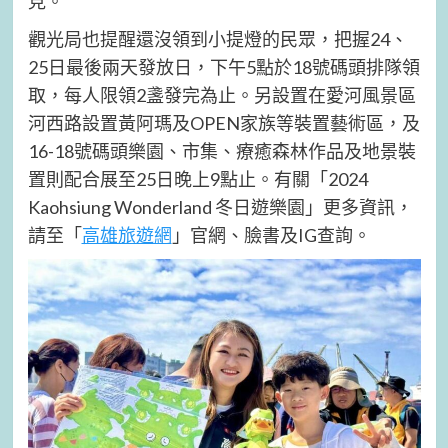
見。
觀光局也提醒還沒領到小提燈的民眾，把握24、
25日最後兩天發放日，下午5點於18號碼頭排隊領
取，每人限領2盞發完為止。另設置在愛河風景區
河西路設置黃阿瑪及OPEN家族等裝置藝術區，及
16-18號碼頭樂園、市集、療癒森林作品及地景裝
置則配合展至25日晚上9點止。有關「2024
Kaohsiung Wonderland 冬日遊樂園」更多資訊，
請至「
高雄旅遊網
」官網、臉書及IG查詢。