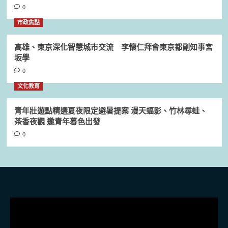
0
市政焦點
高雄、東京深化智慧城市交流 李懷仁拜會東京都副知事宮
坂學
0
文化教育
青年壯遊點精選夏夜限定避暑提案 漫天蝠影、竹林尋蛙、
茶香夜觀 邀青年暮色出發
0