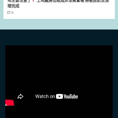
地主要注意了
土地廠房出租成非法棄置場 將被註記至清
理完成
0