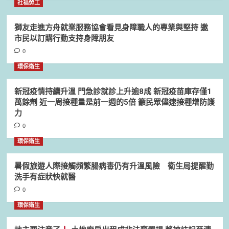
社福勞工
獅友走進方舟就業服務協會看見身障職人的專業與堅持 邀
市民以訂購行動支持身障朋友
0
環保衛生
新冠疫情持續升溫 門急診就診上升逾8成 新冠疫苗庫存僅1
萬餘劑 近一周接種量是前一週的5倍 籲民眾儘速接種增防護
力
0
環保衛生
暑假旅遊人際接觸頻繁腸病毒仍有升溫風險 衛生局提醒勤
洗手有症狀快就醫
0
環保衛生