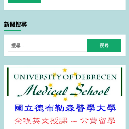
新聞搜尋
搜
尋
關
鍵
字: