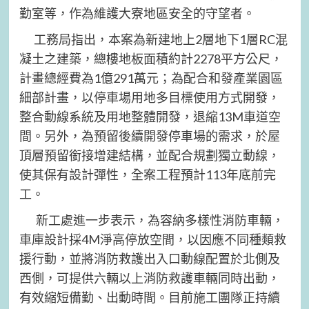
勤室等，作為維護大寮地區安全的守望者。
工務局指出，本案為新建地上2層地下1層RC混
凝土之建築，總樓地板面積約計2278平方公尺，
計畫總經費為1億291萬元；為配合和發產業園區
細部計畫，以停車場用地多目標使用方式開發，
整合動線系統及用地整體開發，退縮13M車道空
間。另外，為預留後續開發停車場的需求，於屋
頂層預留銜接增建結構，並配合規劃獨立動線，
使其保有設計彈性，全案工程預計113年底前完
工。
新工處進一步表示，為容納多樣性消防車輛，
車庫設計採4M淨高停放空間，以因應不同種類救
援行動，並將消防救護出入口動線配置於北側及
西側，可提供六輛以上消防救護車輛同時出動，
有效縮短備勤、出動時間。目前施工團隊正持續