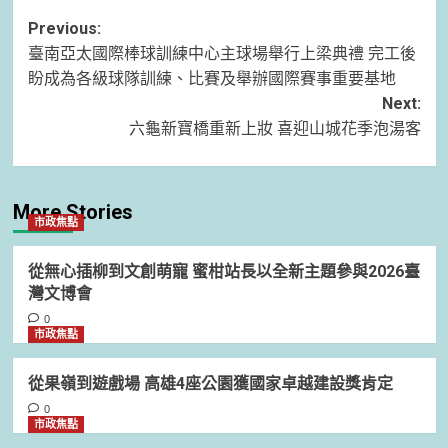
Post
Previous:
臺南亞太國際棒球訓練中心主球場舉行上梁典禮 完工後
navigation
盼成為各級球隊訓練、比賽及舉辦國際賽事重要基地
Next:
六龜新寶橋重新上妝 喜迎山城花季泡湯客
More Stories
市政焦點
從無心插柳到文創萌寵 蜜柑站長以全新主題參與2026臺
灣文博會
0
市政焦點
從果嶺到遊戲場 高雄4座公園獲國家卓越建設獎肯定
0
市政焦點