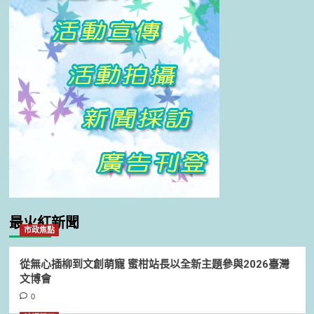
最火紅新聞
市政焦點
從無心插柳到文創萌寵 蜜柑站長以全新主題參與2026臺灣
文博會
0