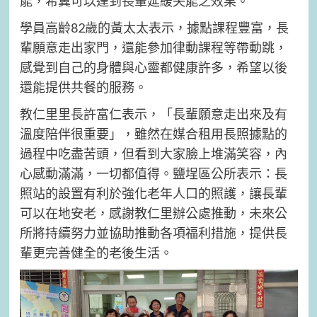
能，希冀可以達到長輩延緩失能之效果。
學員高齡82歲的黃太太表示，據點課程豐富，長
輩願意走出家門，還能參加律動課程等帶動跳，
感覺到自己的身體與心靈都健康許多，希望以後
還能提供共餐的服務。
教仁里里長許富仁表示，「長輩願意走出來及有
溫度陪伴很重要」，雖然在媒合租用長照據點的
過程中吃盡苦頭，但看到大家臉上堆滿笑容，內
心感動滿滿，一切都值得。鹽埕區公所表示：長
照站的設置有利於強化老年人口的照護，讓長輩
可以在地安老，感謝教仁里辦公處推動，未來公
所將持續努力並協助推動各項福利措施，提供長
輩更完善健全的老後生活。