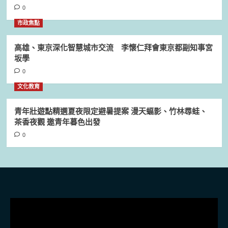
0
市政焦點
高雄、東京深化智慧城市交流 李懷仁拜會東京都副知事宮
坂學
0
文化教育
青年壯遊點精選夏夜限定避暑提案 漫天蝠影、竹林尋蛙、
茶香夜觀 邀青年暮色出發
0