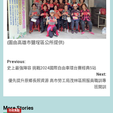
(圖由高雄市鹽埕區公所提供)
Post
Previous:
史上最強陣容 挑戰2024國際自由車環台賽經典5站
navigation
Next:
優先提升原鄉長照資源 高市勞工局茂林區照服員職訓專
班開訓
More Stories
市政焦點