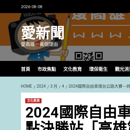
Skip
2026-08-08
to
content
愛新聞
愛高雄一萬個理由
首頁
市政焦點
文化教育
環保衛生
觀光消
HOME
2024
3 月
4
2024國際自由車環台公路大賽－
文化教育
2024國際自由
點決勝站「高雄第