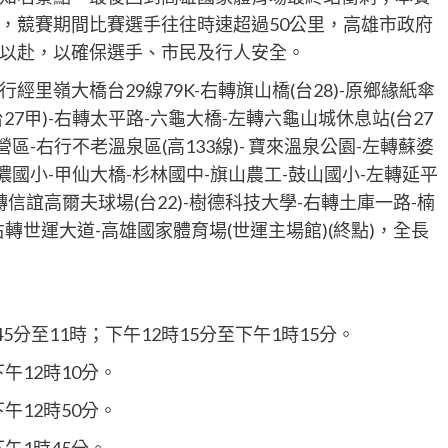
，競賽期間比賽選手往往時速超過50公里，高雄市政府
以赴，以確保選手、市民及行人安全。
嶺大橋台29線79K-右轉旗山橋(台28)-原鄉緣紙傘
27甲)-右轉太平路-六龜大橋-左轉六龜山城休息站(台27
營區-右行不老溫泉區(高133線)- 寶來溫泉公園-左轉蘇婆
荖濃國小-甲仙大橋-杉林國中-旗山農工-鼓山國小-左轉延平
轉信誼高爾夫球場(台22)-樹德科技大學-右轉土庫一路-楠
右轉世運大道-高雄國家體育場(世運主場館)(終點)，全長
分至11時；下午12時15分至下午1時15分。
午12時10分。
午12時50分。