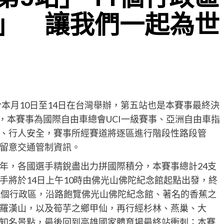
」 讓我們一起為世
於本月10日至14日在台灣舉辦，第五站也是本賽事最終決
場，本賽事為國際自由車總會UCI一級賽事、亞洲自由車指
、行人安全，賽事所經賽道將逐區進行階段性路段管
留意交通管制資訊。
，各國選手精銳盡出力拼國際積分，本賽事總計24支
手將於14日上午10時由佛光山佛陀紀念館起點出發，終
1個行政區，沿路飽覽佛光山佛陀紀念館、著名的香蕉之
羅漢山，以及筍芋之鄉甲仙，再行經杉林、燕巢、大
知名景點，最後回到高雄國家體育場最終站衝刺；本賽