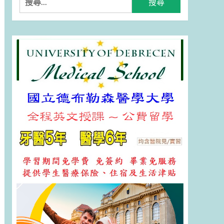
尋
關
鍵
字: