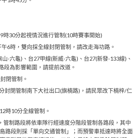
午1時45分。
時30分起視情況進行管制(10時賽事開始)
日下午6時，雙向採全線封閉管制，請改走海功路。
-六龜)、台27甲線(新威-六龜)、台27(新發-133線)、
梓)等路段為影響範圍，請提前改道。
全線封閉管制。
0分封閉管制南下大社出口(旗楠路)，請民眾改下楠梓/仁
12時10分全線管制。
，管制路段將依車隊行經速度分階段管制各路段，其中
島路段則採「單向交通管制」；而預警車抵達時將全面