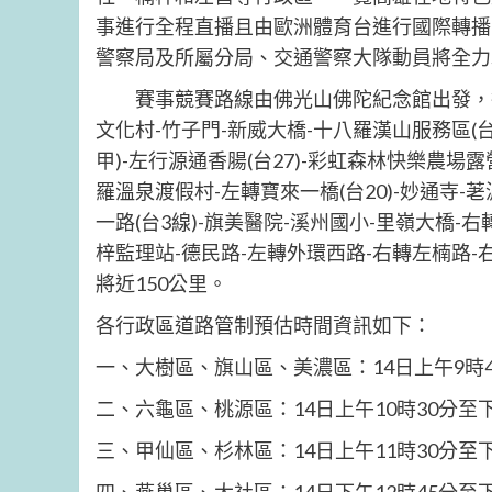
事進行全程直播且由歐洲體育台進行國際轉播
警察局及所屬分局、交通警察大隊動員將全力
賽事競賽路線由佛光山佛陀紀念館出發，行經里
文化村-竹子門-新威大橋-十八羅漢山服務區(台
甲)-左行源通香腸(台27)-彩虹森林快樂農場露
羅溫泉渡假村-左轉寶來一橋(台20)-妙通寺-
一路(台3線)-旗美醫院-溪州國小-里嶺大橋-右
梓監理站-德民路-左轉外環西路-右轉左楠路-
將近150公里。
各行政區道路管制預估時間資訊如下：
一、大樹區、旗山區、美濃區：14日上午9時45
二、六龜區、桃源區：14日上午10時30分至下
三、甲仙區、杉林區：14日上午11時30分至下