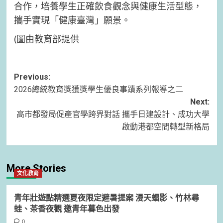
合作，培養學生正確飲食觀念與健康生活型態，
攜手實現「健康臺灣」願景。
(圖由教育部提供
Post
Previous:
2026總統教育獎獲獎學生優良事蹟系列報導之二
navigation
Next:
高市都發局促產官學跨界對話 攜手日建設計、成功大學
啟動港都空間轉型新格局
More Stories
文化教育
青年壯遊點精選夏夜限定避暑提案 漫天蝠影、竹林尋
蛙、茶香夜觀 邀青年暮色出發
0