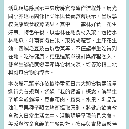
活動現場除展示中央廚房實際運作流程外，馬光
國小亦透過圖像化菜單與營養教育展示，呈現學
校健康飲食教育成果。其中，「雲林好食．花生
好事」特色午餐，以雲林在地食材入菜，包括水
林地瓜、斗南有機白米、東勢胡蘿蔔、土庫花生
油、西螺毛豆及古坑香蕉等，不僅讓學生吃得到
在地、吃得健康，更透過菜單設計與課程融入，
使學生認識家鄉農產與食材來源，培養珍惜土地
與感恩食物的觀念。
本次展示菜單亦依據學童每日六大類食物建議量
進行營養規劃，透過「我的餐盤」概念，讓學生
了解全穀雜糧、豆魚蛋肉、蔬菜、水果、乳品及
油脂堅果種子類之均衡攝取原則，將健康飲食教
育融入日常生活之中。活動現場呈現兼具營養、
美感與教育意義的午餐設計，獲得與會教育夥伴