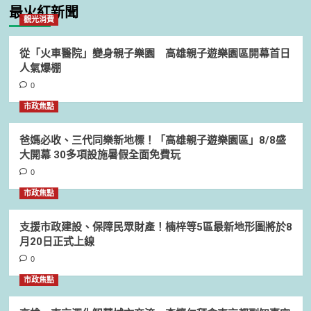
最火紅新聞
觀光消費
從「火車醫院」變身親子樂園 高雄親子遊樂園區開幕首日
人氣爆棚
0
市政焦點
爸媽必收、三代同樂新地標！「高雄親子遊樂園區」8/8盛
大開幕 30多項設施暑假全面免費玩
0
市政焦點
支援市政建設、保障民眾財產！楠梓等5區最新地形圖將於8
月20日正式上線
0
市政焦點