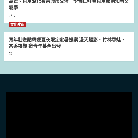
高雄、東京深化智慧城市交流 李懷仁拜會東京都副知事宮
坂學
0
文化教育
青年壯遊點精選夏夜限定避暑提案 漫天蝠影、竹林尋蛙、
茶香夜觀 邀青年暮色出發
0