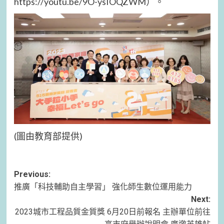
https://youtu.be/9O-ysIOQZWM）。
(圖由教育部提供)
Post
Previous:
推廣「科技輔助自主學習」 強化師生數位運用能力
navigation
Next:
2023城市工程品質金質獎 6月20日前報名 主辦單位前往