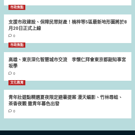
市政焦點
支援市政建設、保障民眾財產！楠梓等5區最新地形圖將於8
月20日正式上線
0
市政焦點
高雄、東京深化智慧城市交流 李懷仁拜會東京都副知事宮
坂學
0
文化教育
青年壯遊點精選夏夜限定避暑提案 漫天蝠影、竹林尋蛙、
茶香夜觀 邀青年暮色出發
0