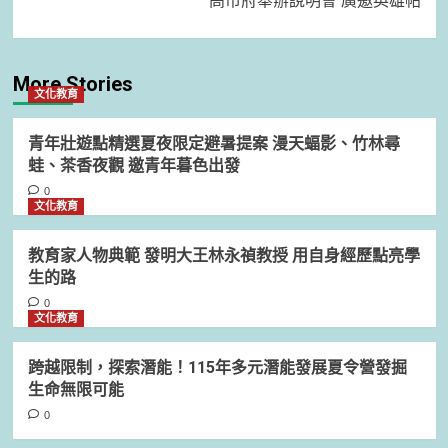
高市府舉辦說明會 廣邀英雄帖
More Stories
文化教育
青年壯遊點精選夏夜限定避暑提案 漫天蝠影、竹林尋
蛙、茶香夜觀 邀青年暮色出發
0
文化教育
教育家人物典範 發明大王林永禎教授 用自身經歷點亮學
生的路
0
文化教育
跨越限制，探索潛能！115年多元潛能發展夏令營發掘
生命無限可能
0