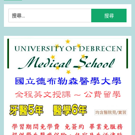
搜
尋
關
鍵
字: