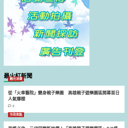
最火紅新聞
觀光消費
從「火車醫院」變身親子樂園 高雄親子遊樂園區開幕首日
人氣爆棚
0
市政焦點