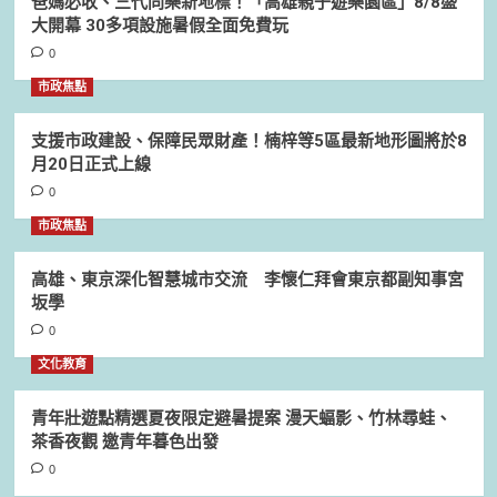
爸媽必收、三代同樂新地標！「高雄親子遊樂園區」8/8盛
大開幕 30多項設施暑假全面免費玩
0
市政焦點
支援市政建設、保障民眾財產！楠梓等5區最新地形圖將於8
月20日正式上線
0
市政焦點
高雄、東京深化智慧城市交流 李懷仁拜會東京都副知事宮
坂學
0
文化教育
青年壯遊點精選夏夜限定避暑提案 漫天蝠影、竹林尋蛙、
茶香夜觀 邀青年暮色出發
0