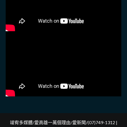
竣宥多媒體/愛高雄一萬個理由/愛新聞/(07)749-1312
|