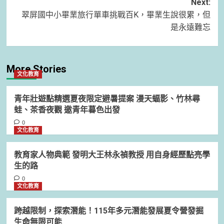
Next:
翠屏國中小畢業旅行單車挑戰百K，畢業生說很累，但
是永遠難忘
More Stories
文化教育
青年壯遊點精選夏夜限定避暑提案 漫天蝠影、竹林尋
蛙、茶香夜觀 邀青年暮色出發
0
文化教育
教育家人物典範 發明大王林永禎教授 用自身經歷點亮學
生的路
0
文化教育
跨越限制，探索潛能！115年多元潛能發展夏令營發掘
生命無限可能