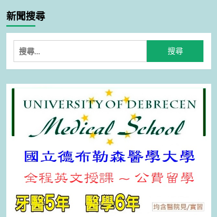
新聞搜尋
搜
尋
關
鍵
字: